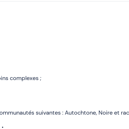
oins complexes ;
t communautés suivantes : Autochtone, Noire et r
: