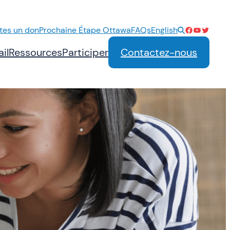
Facebook
YouTube
Twitter
ites un don
Prochaine Étape Ottawa
FAQs
English
il
Ressources
Participer
Contactez-nous