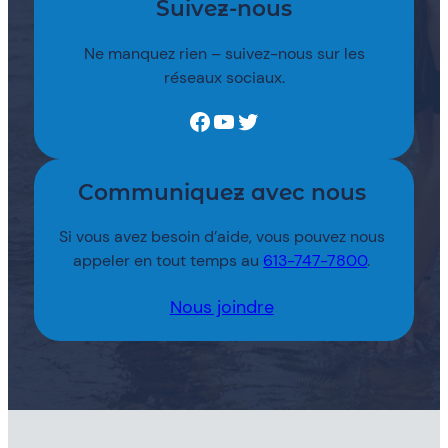
Suivez-nous
Ne manquez rien – suivez-nous sur les
réseaux sociaux.
Facebook
YouTube
Twitter
Communiquez avec nous
Si vous avez besoin d’aide, vous pouvez nous
appeler en tout temps au
613-747-7800
.
Nous joindre