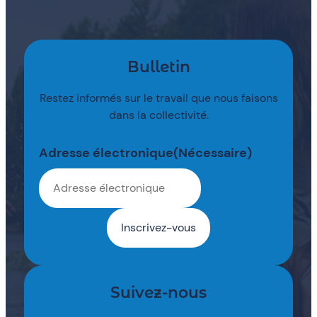
Bulletin
Restez informés sur le travail que nous faisons
dans la collectivité.
Adresse électronique
(Nécessaire)
Suivez-nous