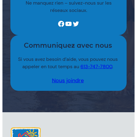
Ne manquez rien – suivez-nous sur les
réseaux sociaux.
Facebook
YouTube
Twitter
Communiquez avec nous
Si vous avez besoin d’aide, vous pouvez nous
appeler en tout temps au
613-747-7800
.
Nous joindre