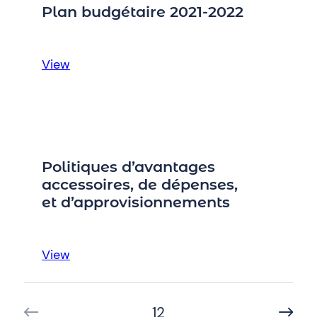
la
Plan budgétaire 2021-2022
race
2023
:
View
Plan
budgétaire
2021-
2022
Politiques d’avantages
accessoires, de dépenses,
et d’approvisionnements
:
View
Politiques
d’avantages
1
2
accessoires,