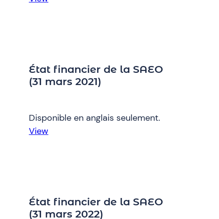
Divulgation
relative
au
secteur
parapublic
État financier de la SAEO
–
(31 mars 2021)
Avantages
accessoires
Disponible en anglais seulement.
:
View
État
financier
de
la
SAEO
État financier de la SAEO
(31
(31 mars 2022)