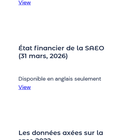
:
View
État
financier
de
la
SAEO
État financier de la SAEO
(31
(31 mars, 2026)
mars,
2025)
Disponible en anglais seulement
:
View
État
financier
de
la
SAEO
Les données axées sur la
(31