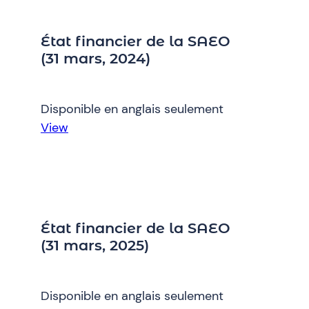
la
SAEO
État financier de la SAEO
(31
(31 mars, 2024)
mars
2023)
Disponible en anglais seulement
:
View
État
financier
de
la
SAEO
État financier de la SAEO
(31
(31 mars, 2025)
mars,
2024)
Disponible en anglais seulement