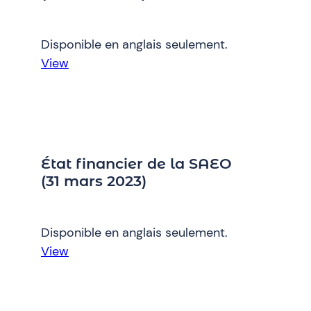
mars
2021)
Disponible en anglais seulement.
:
View
État
financier
de
la
SAEO
État financier de la SAEO
(31
(31 mars 2023)
mars
2022)
Disponible en anglais seulement.
:
View
État
financier
de