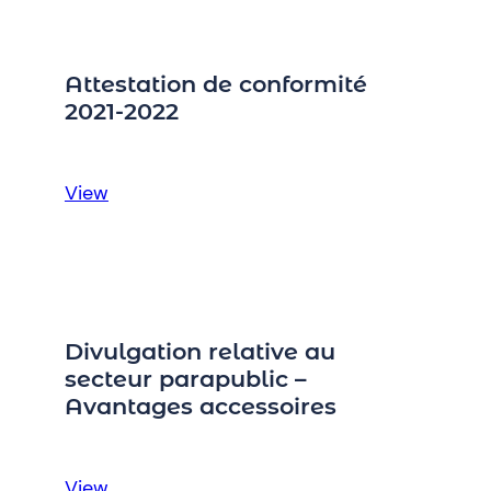
Attestation de conformité
2021-2022
:
View
Attestation
de
conformité
2021-
2022
Divulgation relative au
secteur parapublic –
Avantages accessoires
:
View