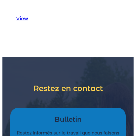
:
View
Stratégie
d’embauche
axée
sur
l’équité
Restez en contact
Bulletin
Restez informés sur le travail que nous faisons