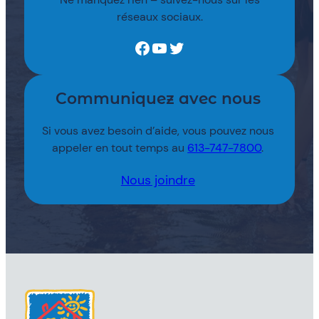
réseaux sociaux.
Facebook
YouTube
Twitter
Communiquez avec nous
Si vous avez besoin d’aide, vous pouvez nous
appeler en tout temps au
613-747-7800
.
Nous joindre