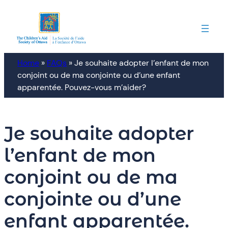
Aller
au
contenu
Home
»
FAQs
»
Je souhaite adopter l’enfant de mon
conjoint ou de ma conjointe ou d’une enfant
apparentée. Pouvez-vous m’aider?
Je souhaite adopter
l’enfant de mon
conjoint ou de ma
conjointe ou d’une
enfant apparentée.