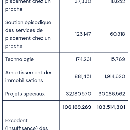
placement chez un
37,330
18,652
proche
Soutien épisodique
des services de
126,147
60,318
placement chez un
proche
Technologie
174,261
15,769
Amortissement des
881,451
1,914,620
immobilisations
Projets spéciaux
32,180,570
30,286,562
106,169,269
103,514,301
Excédent
(insuffisance) des