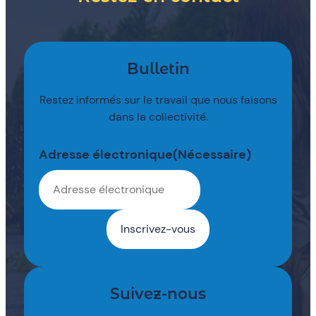
Bulletin
Restez informés sur le travail que nous faisons
dans la collectivité.
Adresse électronique
(Nécessaire)
Suivez-nous