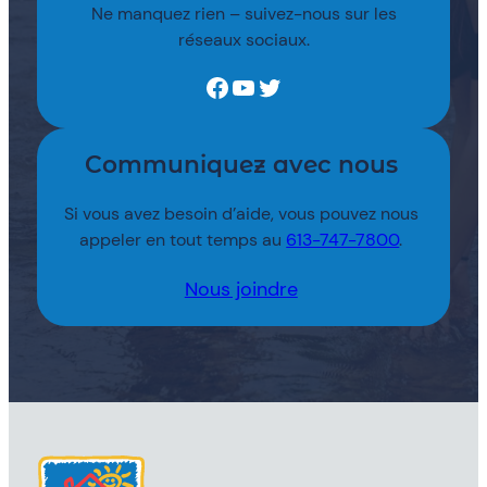
Ne manquez rien – suivez-nous sur les
réseaux sociaux.
Facebook
YouTube
Twitter
Communiquez avec nous
Si vous avez besoin d’aide, vous pouvez nous
appeler en tout temps au
613-747-7800
.
Nous joindre