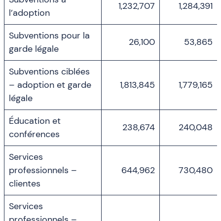
1,232,707
1,284,391
l’adoption
Subventions pour la
26,100
53,865
garde légale
Subventions ciblées
– adoption et garde
1,813,845
1,779,165
légale
Éducation et
238,674
240,048
conférences
Services
professionnels –
644,962
730,480
clientes
Services
professionnels –