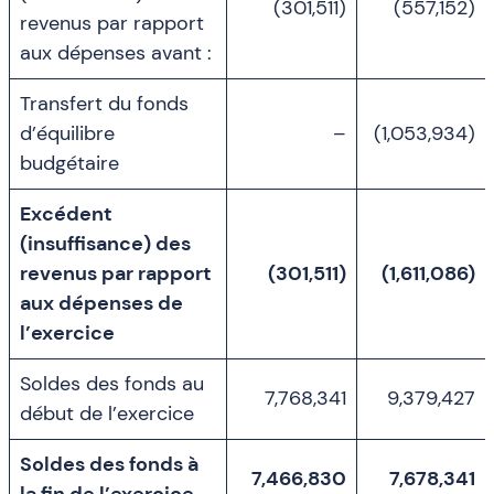
(301,511)
(557,152)
revenus par rapport
aux dépenses avant :
Transfert du fonds
d’équilibre
–
(1,053,934)
budgétaire
Excédent
(insuffisance) des
revenus par rapport
(301,511)
(1,611,086)
aux dépenses de
l’exercice
Soldes des fonds au
7,768,341
9,379,427
début de l’exercice
Soldes des fonds à
7,466,830
7,678,341
la fin de l’exercice